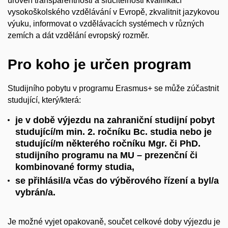
úroveň transparentnosti a slučitelnosti kvalifikací
vysokoškolského vzdělávání v Evropě, zkvalitnit jazykovou
výuku, informovat o vzdělávacích systémech v různých
zemích a dát vzdělání evropský rozměr.
Pro koho je určen program
Studijního pobytu v programu Erasmus+ se může zúčastnit
studující, který/která:
je v době výjezdu na zahraniční studijní pobyt
studující/m min. 2. ročníku Bc. studia nebo je
studující/m některého ročníku Mgr. či PhD.
studijního programu na MU – prezenční či
kombinované formy studia,
se přihlásil/a včas do výběrového řízení a byl/a
vybrán/a.
Je možné vyjet opakovaně, součet celkové doby výjezdu je