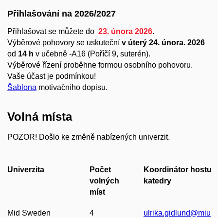
Přihlašování na 2026/2027
Přihlašovat se můžete do
23. února 2026
.
Výběrové pohovory se uskuteční
v úterý 24. února. 2026
od
14 h
v učebně -A16 (Poříčí 9, suterén)
.
Výběrové řízení proběhne formou osobního pohovoru.
Vaše účast je podmínkou!
Šablona
motivačního dopisu.
Volná místa
POZOR! Došlo ke změně nabízených univerzit.
Univerzita
Počet
Koordinátor hostují
volných
katedry
míst
Mid Sweden
4
ulrika.gidlund@miun.