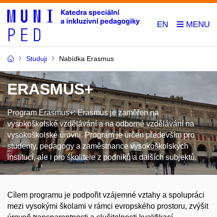
EN
Studuji
Nabídka Erasmus
ERASMUS+
Program Erasmus+: Erasmus je zaměřen na
vysokoškolské vzdělávání a na odborné vzdělávání na
vysokoškolské úrovni. Program je určen především pro
studenty, pedagogy a zaměstnance vysokoškolských
institucí, ale i pro školitele z podniků a dalších subjektů.
Cílem programu je podpořit vzájemné vztahy a spolupráci
mezi vysokými školami v rámci evropského prostoru, zvýšit