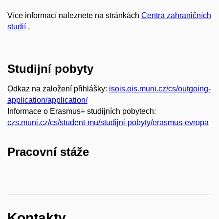
Více informací naleznete na stránkách
Centra zahraničních
studií
.
Studijní pobyty
Odkaz na založení přihlášky:
isois.ois.muni.cz/cs/outgoing-
application/application/
Informace o Erasmus+ studijních pobytech:
czs.muni.cz/cs/student-mu/studijni-pobyty/erasmus-evropa
Pracovní stáže
Kontakty