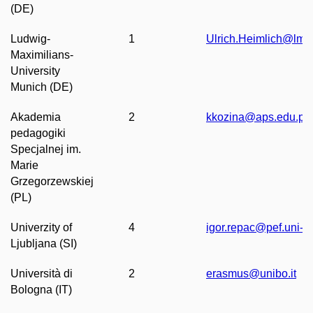
(DE)
Ludwig-
1
Ulrich.Heimlich@lmu
Maximilians-
University
Munich (DE)
Akademia
2
kkozina@aps.edu.pl
pedagogiki
Specjalnej im.
Marie
Grzegorzewskiej
(PL)
Univerzity of
4
igor.repac@pef.uni-lj.
Ljubljana (SI)
Universit
à
​ di
2
erasmus@unibo.it
Bologna (IT)