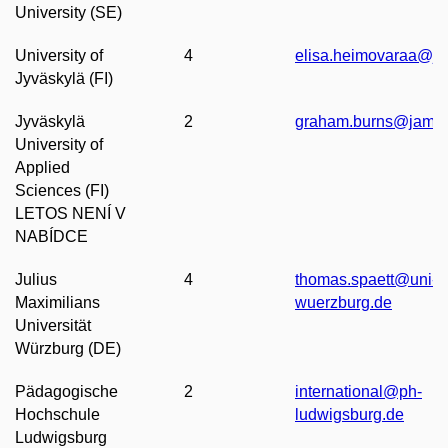
University (SE)
University of
4
elisa.heimovaraa@jyu
Jyväskylä (FI)
Jyväskylä
2
graham.burns@jamk.f
University of
Applied
Sciences (FI)
LETOS NENÍ V
NABÍDCE
Julius
4
thomas.spaett@uni-
Maximilians
wuerzburg.de
Universität
Würzburg
(DE)
Pädagogische
2
international@ph-
Hochschule
ludwigsburg.de
Ludwigsburg