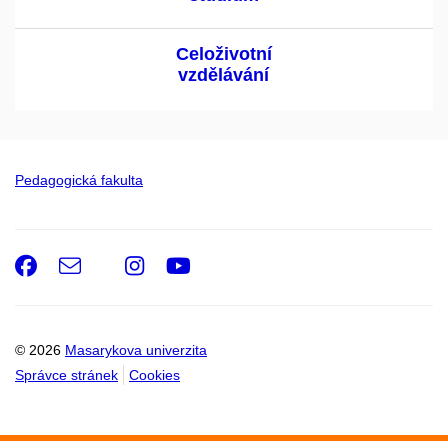
Celoživotní
vzdělávání
Pedagogická fakulta
Facebook
e-
Instagram
Youtube
Email
mail
© 2026
Masarykova univerzita
Správce stránek
Cookies